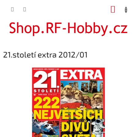
Přejít
NÁKUP
na
obsah
KOŠÍK
21.století extra 2012/01