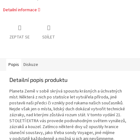
Detailní informace
ZEPTAT SE
SDÍLET
Popis
Diskuze
Detailní popis produktu
Planeta Země v sobě skrývá spoustu krásných a úchvatných
míst. Některá z nich po statisíce let vytvářela příroda, jiné
postavili naši předci či vznikly pod rukama našich současníků.
Nejde však jen o místa, lidský duch dokázal vytvořit technické
zázraky, nad kterými zůstává rozum stát. V tomto vydání 21.
STOLETÍ EXTRA vás provede podivuhodným světem vynálezů,
zázraků a kouzel. Zatímco některé divy už opustily hranice
sluneční soustavy, jako třeba sondy Voyager, jiné míjíme
v podstatě každodenně a možná si jich ani nevšimneme.