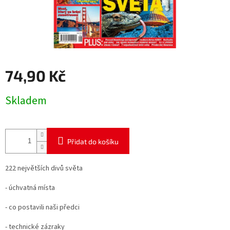
74,90 Kč
Měrná
Skladem
cena:
Přidat do košíku
222 největších divů světa
- úchvatná místa
- co postavili naši předci
- technické zázraky