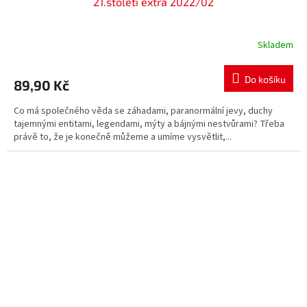
21.století extra 2022/02
Skladem
Do košíku
89,90 Kč
Co má společného věda se záhadami, paranormální jevy, duchy
tajemnými entitami, legendami, mýty a bájnými nestvůrami? Třeba
právě to, že je konečně můžeme a umíme vysvětlit,...