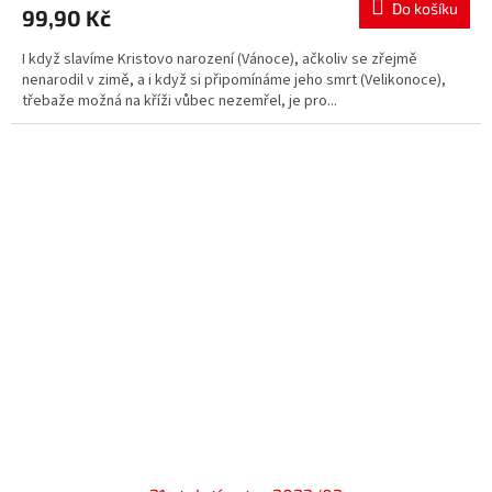
Do košíku
99,90 Kč
I když slavíme Kristovo narození (Vánoce), ačkoliv se zřejmě
nenarodil v zimě, a i když si připomínáme jeho smrt (Velikonoce),
třebaže možná na kříži vůbec nezemřel, je pro...