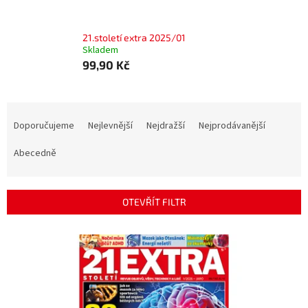
21.století extra 2025/01
Skladem
99,90 Kč
Ř
a
Doporučujeme
Nejlevnější
Nejdražší
Nejprodávanější
z
e
Abecedně
n
í
p
OTEVŘÍT FILTR
r
o
V
d
ý
u
p
k
i
t
s
ů