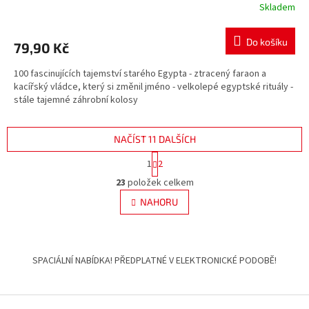
Skladem
Do košíku
79,90 Kč
100 fascinujících tajemství starého Egypta - ztracený faraon a
kacířský vládce, který si změnil jméno - velkolepé egyptské rituály -
stále tajemné záhrobní kolosy
NAČÍST 11 DALŠÍCH
S
1
2
t
O
r
23
položek celkem
v
á
l
NAHORU
n
á
k
d
o
v
Z
a
á
c
á
SPACIÁLNÍ NABÍDKA! PŘEDPLATNÉ V ELEKTRONICKÉ PODOBĚ!
n
í
p
í
p
a
r
t
v