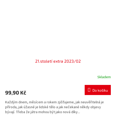
21.století extra 2023/02
Skladem
Do košíku
99,90 Kč
Každým dnem, měsícem a rokem zjišťujeme, jak neuvěřitelná je
příroda, jak úžasné je lidské tělo a jak nečekané někdy objevy
bývají. Třeba že játra mohou být jako nová díky...