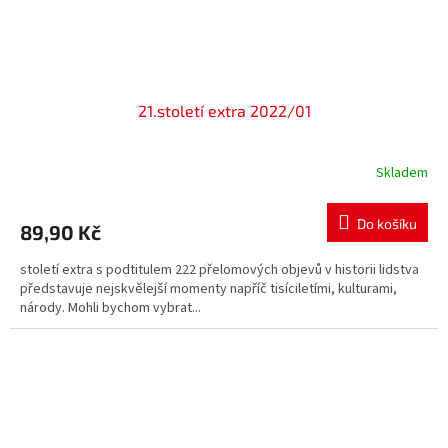
21.století extra 2022/01
Skladem
Do košíku
89,90 Kč
století extra s podtitulem 222 přelomových objevů v historii lidstva
představuje nejskvělejší momenty napříč tisíciletími, kulturami,
národy. Mohli bychom vybrat...