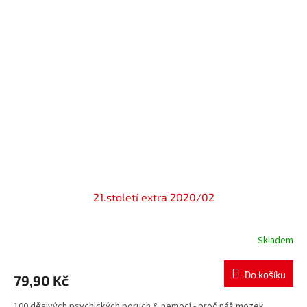
21.století extra 2020/02
Skladem
Do košíku
79,90 Kč
100 děsivých psychických poruch & nemocí - proč náš mozek