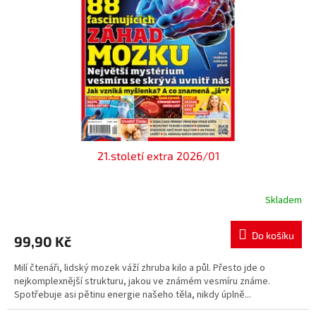
p
r
o
d
u
k
t
ů
21.století extra 2026/01
Skladem
Do košíku
99,90 Kč
Milí čtenáři, lidský mozek váží zhruba kilo a půl. Přesto jde o
nejkomplexnější strukturu, jakou ve známém vesmíru známe.
Spotřebuje asi pětinu energie našeho těla, nikdy úplně...