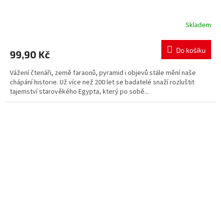
Skladem
Do košíku
99,90 Kč
Vážení čtenáři, země faraonů, pyramid i objevů stále mění naše
chápání historie. Už více než 200 let se badatelé snaží rozluštit
tajemství starověkého Egypta, který po sobě...