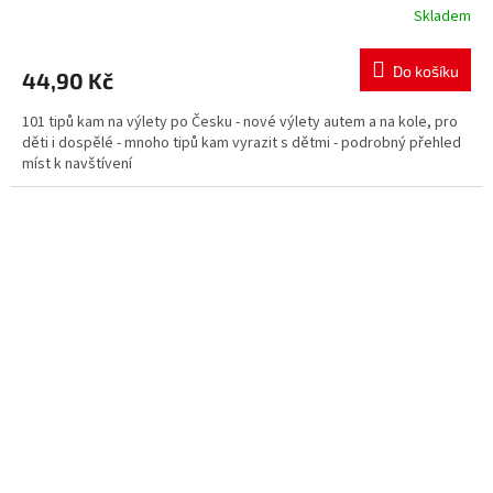
Skladem
Do košíku
44,90 Kč
101 tipů kam na výlety po Česku - nové výlety autem a na kole, pro
děti i dospělé - mnoho tipů kam vyrazit s dětmi - podrobný přehled
míst k navštívení