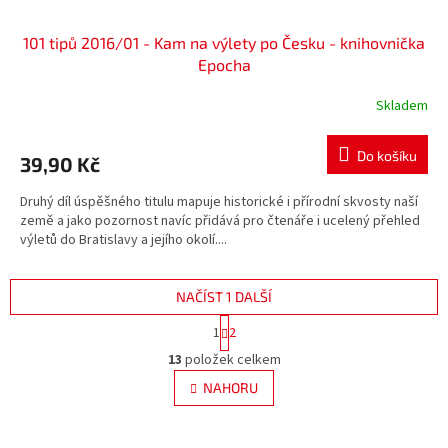
101 tipů 2016/01 - Kam na výlety po Česku - knihovnička
Epocha
Skladem
Do košíku
39,90 Kč
Druhý díl úspěšného titulu mapuje historické i přírodní skvosty naší
země a jako pozornost navíc přidává pro čtenáře i ucelený přehled
výletů do Bratislavy a jejího okolí....
NAČÍST 1 DALŠÍ
S
1
2
t
O
r
13
položek celkem
v
á
l
NAHORU
n
á
k
d
o
v
Z
a