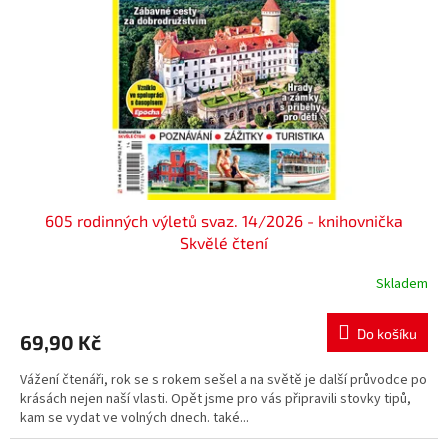
p
r
o
d
u
k
t
ů
605 rodinných výletů svaz. 14/2026 - knihovnička
Skvělé čtení
Skladem
Do košíku
69,90 Kč
Vážení čtenáři, rok se s rokem sešel a na světě je další průvodce po
krásách nejen naší vlasti. Opět jsme pro vás připravili stovky tipů,
kam se vydat ve volných dnech. také...