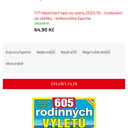
577 báječných tipů na výlety 2023/01 - Cestování
za zážitky - knihovnička Epocha
Skladem
64,90 Kč
Ř
a
Doporučujeme
Nejlevnější
Nejdražší
Nejprodávanější
z
e
Abecedně
n
í
p
OTEVŘÍT FILTR
r
o
V
d
ý
u
p
k
i
t
s
ů