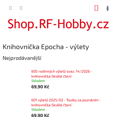
Přejít
NÁKUP
na
obsah
KOŠÍK
Knihovnička Epocha - výlety
Nejprodávanější
605 rodinných výletů svaz. 14/2026 -
knihovnička Skvělé čtení
Skladem
69,90 Kč
601 výletů 2025/02 - Toulky za poznáním -
knihovnička Skvělé čtení
Skladem
69,90 Kč