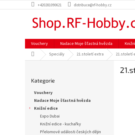
Přejít
+420281090621
distribuce@rf-hobby.cz
na
obsah
Vouchery
Nadace Moje šťastná hvězda
Knižn
Domů
Speciály
21.století extra
21.století
P
21.s
o
Přeskočit
s
Kategorie
kategorie
t
r
Vouchery
a
Nadace Moje šťastná hvězda
n
Knižní edice
n
í
Expo Dubai
p
Knižní edice - kuchařky
a
Přelomové události českých dějin