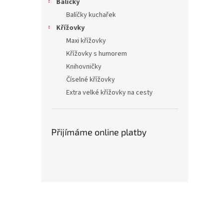
Balíčky
Balíčky kuchařek
Křížovky
Maxi křížovky
Křížovky s humorem
Knihovničky
Číselné křížovky
Extra velké křížovky na cesty
Přijímáme online platby
Z
á
p
a