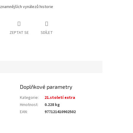
znamnějších vynálezů historie
ZEPTAT SE
SDÍLET
Doplňkové parametry
Kategorie
:
21.století extra
Hmotnost
:
0.228 kg
EAN
:
977121410902502