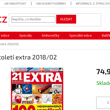
JAK NAKUPOVAT
OBCHODNÍ PODMÍNKY
INFORMACE O ZPRACOVÁ
HLEDAT
í edice
Speciály
Knihovničky
Speciální edice
Balíč
 extra 2018/02
toletí extra 2018/02
74,
Měrná
Skla
cena: