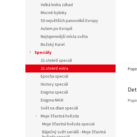
n
Velká kniha záhad
e
Mocné bylinky
l
50 největších panovníků Evropy
Autem po Evropě
Nejtajemnější místa světa
Božský Karel
Speciály
21.století speciál
21.století extra
Popi
Epocha speciál
History speciál
Det
Enigma speciál
Enigma MAXI
Popi
Svět na dlani speciál
Moje šťastná hvězda
Moje šťastná hvězda special
Báječný svět seriálů - Moje šťastná