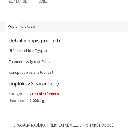
ZEPTAT SE
SDÍLET
Popis
Diskuze
Detailní popis produktu
Útěk Izraelitů z Egypta....
Tajemné texty o Ježíšovi
Konspirace vs.skutečnost
Doplňkové parametry
Kategorie
:
21.století extra
Hmotnost
:
0.228 kg
Z
á
SPACIÁLNÍ NABÍDKA! PŘEDPLATNÉ V ELEKTRONICKÉ PODOBĚ!