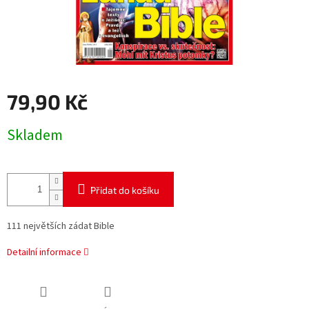
79,90 Kč
Měrná
Skladem
cena:
Přidat do košíku
111 největších zádat Bible
Detailní informace