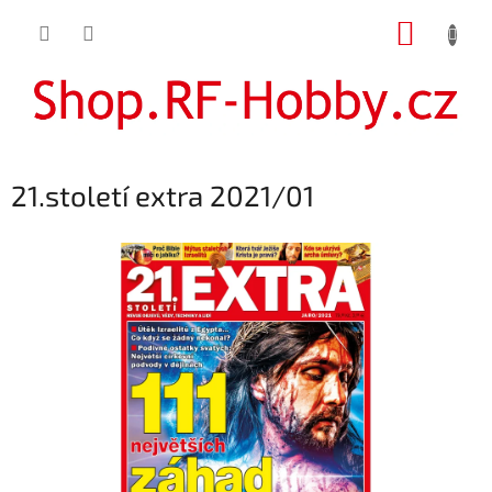
Přejít
NÁKUP
na
obsah
KOŠÍK
21.století extra 2021/01