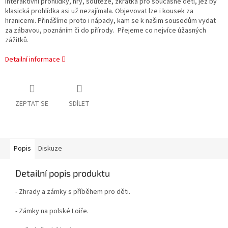
interaktivní prohlídky, hry, soutěže, zkrátka pro současné děti, jež by
klasická prohlídka asi už nezajímala. Objevovat lze i kousek za
hranicemi. Přinášíme proto i nápady, kam se k našim sousedům vydat
za zábavou, poznáním či do přírody. Přejeme co nejvíce úžasných
zážitků.
Detailní informace
ZEPTAT SE
SDÍLET
Popis
Diskuze
Detailní popis produktu
- Zhrady a zámky s příběhem pro děti.
- Zámky na polské Loiře.