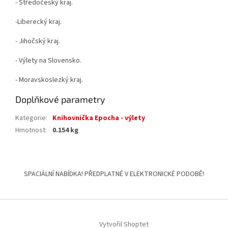
- Středočeský kraj.
-Liberecký kraj.
- Jihočský kraj.
- Výlety na Slovensko.
- Moravskoslezký kraj.
Doplňkové parametry
Kategorie
:
Knihovnička Epocha - výlety
Hmotnost
:
0.154 kg
Z
á
SPACIÁLNÍ NABÍDKA! PŘEDPLATNÉ V ELEKTRONICKÉ PODOBĚ!
p
a
t
í
Vytvořil Shoptet