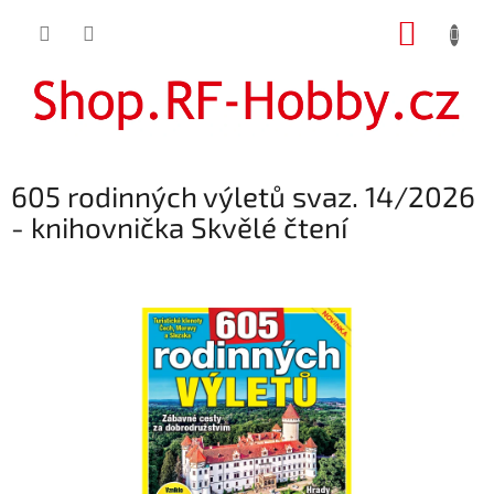
Přejít
NÁKUP
na
obsah
KOŠÍK
605 rodinných výletů svaz. 14/2026
- knihovnička Skvělé čtení