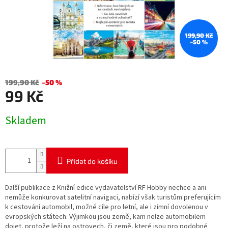
199,90 Kč
–50 %
199,90 Kč
–50 %
99 Kč
Měrná
Skladem
cena:
Přidat do košíku
Další publikace z Knižní edice vydavatelství RF Hobby nechce a ani
nemůže konkurovat satelitní navigaci, nabízí však turistům preferujícím
k cestování automobil, možné cíle pro letní, ale i zimní dovolenou v
evropských státech. Výjimkou jsou země, kam nelze automobilem
dojet, protože leží na ostrovech, či země, které jsou pro podobné