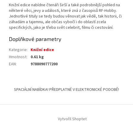
Knižní edice nabídne čtenáři širší a také podrobnější pohled na
některé věci, jevy a události, které zná z časopisů RF-Hobby.
Jednotlivé tituly se tedy budou věnovat jak vědě, tak historii, či
záhadám a tajemnu, ale občas vybočí i do oblastí zcela
specifických, jako je třeba svět celebrit, filmu či cestování.
Doplňkové parametry
Kategorie
:
Knižní edice
Hmotnost
:
0.61 kg
EAN
:
9788090777200
Z
á
SPACIÁLNÍ NABÍDKA! PŘEDPLATNÉ V ELEKTRONICKÉ PODOBĚ!
p
a
t
í
Vytvořil Shoptet