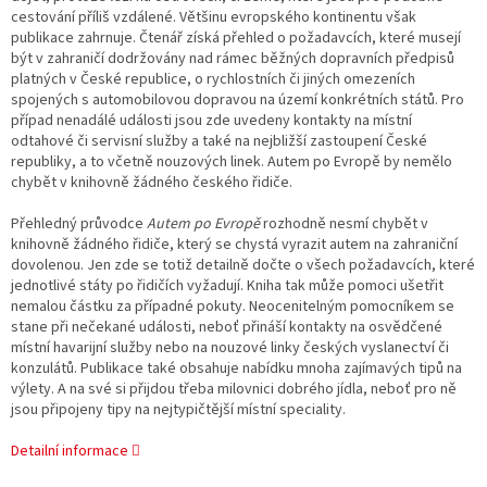
cestování příliš vzdálené. Většinu evropského kontinentu však
publikace zahrnuje. Čtenář získá přehled o požadavcích, které musejí
být v zahraničí dodržovány nad rámec běžných dopravních předpisů
platných v České republice, o rychlostních či jiných omezeních
spojených s automobilovou dopravou na území konkrétních států. Pro
případ nenadálé události jsou zde uvedeny kontakty na místní
odtahové či servisní služby a také na nejbližší zastoupení České
republiky, a to včetně nouzových linek. Autem po Evropě by nemělo
chybět v knihovně žádného českého řidiče.
Přehledný průvodce
Autem po Evropě
rozhodně nesmí chybět v
knihovně žádného řidiče, který se chystá vyrazit autem na zahraniční
dovolenou. Jen zde se totiž detailně dočte o všech požadavcích, které
jednotlivé státy po řidičích vyžadují. Kniha tak může pomoci ušetřit
nemalou částku za případné pokuty. Neocenitelným pomocníkem se
stane při nečekané události, neboť přináší kontakty na osvědčené
místní havarijní služby nebo na nouzové linky českých vyslanectví či
konzulátů. Publikace také obsahuje nabídku mnoha zajímavých tipů na
výlety. A na své si přijdou třeba milovnici dobrého jídla, neboť pro ně
jsou připojeny tipy na nejtypičtější místní speciality.
Detailní informace