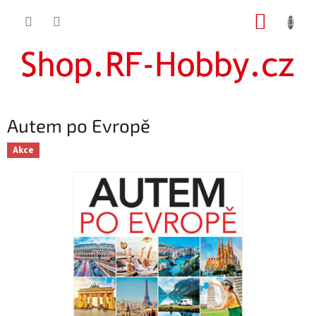
Přejít
NÁKUP
na
obsah
KOŠÍK
Autem po Evropě
Akce