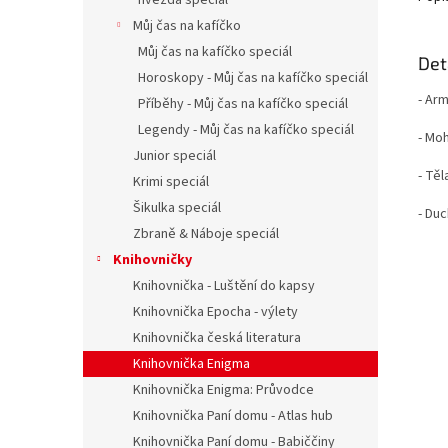
hvězda speciál
Můj čas na kafíčko
Můj čas na kafíčko speciál
Det
Horoskopy - Můj čas na kafíčko speciál
- Ar
Příběhy - Můj čas na kafíčko speciál
Legendy - Můj čas na kafíčko speciál
- Mo
Junior speciál
- Těl
Krimi speciál
Šikulka speciál
- Du
Zbraně & Náboje speciál
Knihovničky
Knihovnička - Luštění do kapsy
Knihovnička Epocha - výlety
Knihovnička česká literatura
Knihovnička Enigma
Knihovnička Enigma: Průvodce
Knihovnička Paní domu - Atlas hub
Knihovnička Paní domu - Babiččiny