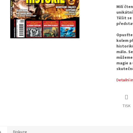
Milí čte
unikátní
Těšit se
představ
Opusťte 
kolem pl
historik
málo. Se
můžeme 
magie a 
skutečně
Detailní 
TISK
s
Diskuze