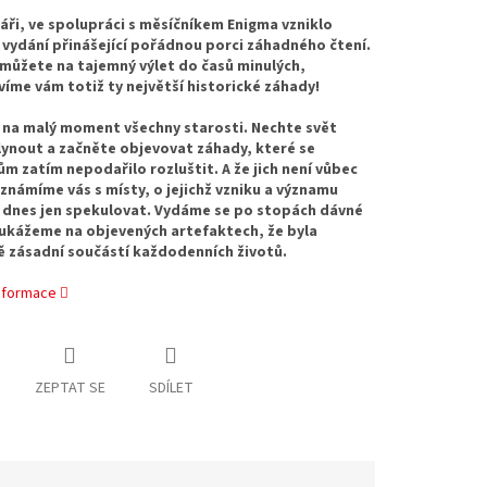
náři, ve spolupráci s měsíčníkem Enigma vzniklo
 vydání přinášející pořádnou porci záhadného čtení.
 můžete na tajemný výlet do časů minulých,
íme vám totiž ty největší historické záhady!
na malý moment všechny starosti. Nechte svět
ynout a začněte objevovat záhady, které se
ům zatím nepodařilo rozluštit. A že jich není vůbec
známíme vás s místy, o jejichž vzniku a významu
dnes jen spekulovat. Vydáme se po stopách dávné
ukážeme na objevených artefaktech, že byla
 zásadní součástí každodenních životů.
informace
ZEPTAT SE
SDÍLET