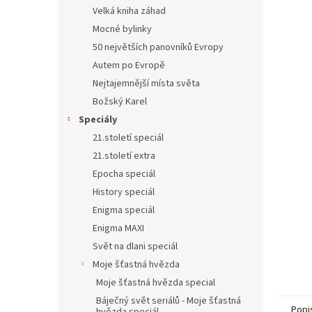
n
Velká kniha záhad
e
Mocné bylinky
l
50 největších panovníků Evropy
Autem po Evropě
Nejtajemnější místa světa
Božský Karel
Speciály
21.století speciál
21.století extra
Epocha speciál
History speciál
Enigma speciál
Enigma MAXI
Svět na dlani speciál
Moje šťastná hvězda
Moje šťastná hvězda special
Báječný svět seriálů - Moje šťastná
Popi