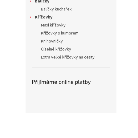
Balíčky
Balíčky kuchařek
Křížovky
Maxi křížovky
Křížovky s humorem
Knihovničky
Číselné křížovky
Extra velké křížovky na cesty
Přijímáme online platby
Z
á
p
a