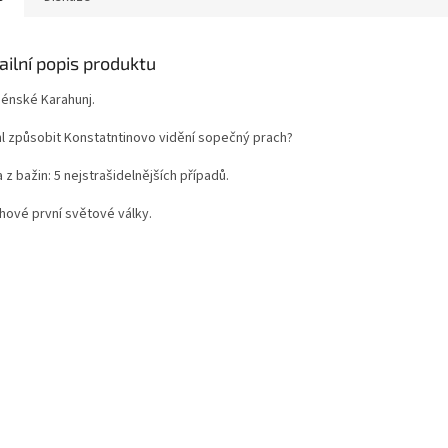
ailní popis produktu
ménské Karahunj.
hl způsobit Konstatntinovo vidění sopečný prach?
a z bažin: 5 nejstrašidelnějších případů.
chové první světové války.