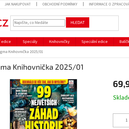
JAK NAKUPOVAT
OBCHODNÍ PODMÍNKY
INFORMACE O ZPRACOVÁ
HLEDAT
í edice
Speciály
Knihovničky
Speciální edice
Balíč
igma Knihovnička 2025/01
gma Knihovnička 2025/01
69,
Měrná
Skla
cena: