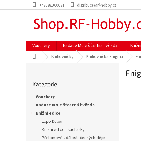
Přejít
+420281090621
distribuce@rf-hobby.cz
na
obsah
Vouchery
Nadace Moje šťastná hvězda
Knižn
Domů
Knihovničky
Knihovnička Enigma
En
P
Eni
o
Přeskočit
s
Kategorie
kategorie
t
r
Vouchery
a
Nadace Moje šťastná hvězda
n
Knižní edice
n
í
Expo Dubai
p
Knižní edice - kuchařky
a
Přelomové události českých dějin