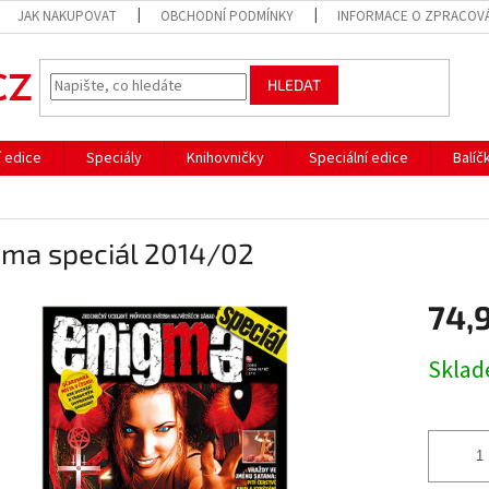
JAK NAKUPOVAT
OBCHODNÍ PODMÍNKY
INFORMACE O ZPRACOVÁ
HLEDAT
í edice
Speciály
Knihovničky
Speciální edice
Balíč
gma speciál 2014/02
74,
Měrná
Skla
cena: