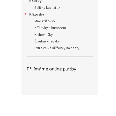
Balíčky
Balíčky kuchařek
Křížovky
Maxi křížovky
Křížovky s humorem
Knihovničky
Číselné křížovky
Extra velké křížovky na cesty
Přijímáme online platby
Z
á
p
a