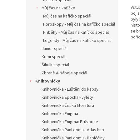
hvězda speciál
Vstu
Můj čas na kafíčko
boj s
Můj čas na kafíčko speciál
byly 
Horoskopy - Můj čas na kafíčko speciál
hist
se b
Příběhy - Můj čas na kafíčko speciál
poříd
Legendy - Můj čas na kafíčko speciál
Junior speciál
Krimi speciál
Šikulka speciál
Zbraně & Náboje speciál
Knihovničky
Knihovnička - Luštění do kapsy
Knihovnička Epocha - výlety
Knihovnička česká literatura
Knihovnička Enigma
Knihovnička Enigma: Průvodce
Knihovnička Paní domu - Atlas hub
Knihovnička Paní domu - Babiččiny