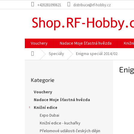
Přejít
+420281090621
distribuce@rf-hobby.cz
na
obsah
Vouchery
Nadace Moje šťastná hvězda
Knižn
Domů
Speciály
Enigma speciál 2014/02
P
Eni
o
Přeskočit
s
Kategorie
kategorie
t
r
Vouchery
a
Nadace Moje šťastná hvězda
n
Knižní edice
n
í
Expo Dubai
p
Knižní edice - kuchařky
a
Přelomové události českých dějin