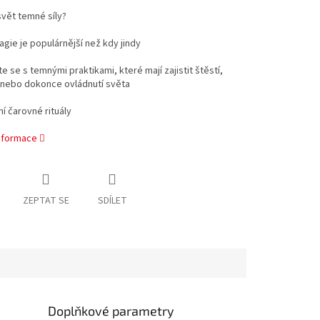
svět temné síly?
agie je populárnější než kdy jindy
e se s temnými praktikami, které mají zajistit štěstí,
 nebo dokonce ovládnutí světa
ní čarovné rituály
informace
ZEPTAT SE
SDÍLET
Doplňkové parametry