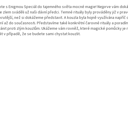
pte s Enigmou Speciál do tajemného světa mocné magie! Nejprve vám dok
e zlem sváděli už naši dávní předci. Temné rituály byly prováděny již v pra
krutější, než si dokážeme představit. A kouzla byla hojně využívána napříč 
orií až do současnosti. Představíme také konkrétní čarovné rituály a poradí
ránit proti zlým kouzlům. Ukážeme vám rovněž, které magické pomůcky je r
it v případě, že se budete sami chystat kouzlit.