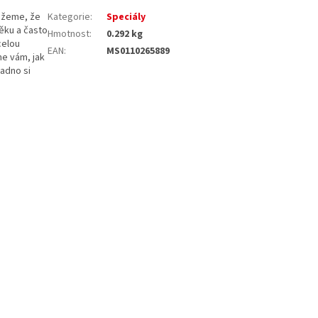
ážeme, že
Kategorie
:
Speciály
věku a často
Hmotnost
:
0.292 kg
celou
EAN
:
MS0110265889
me vám, jak
adno si