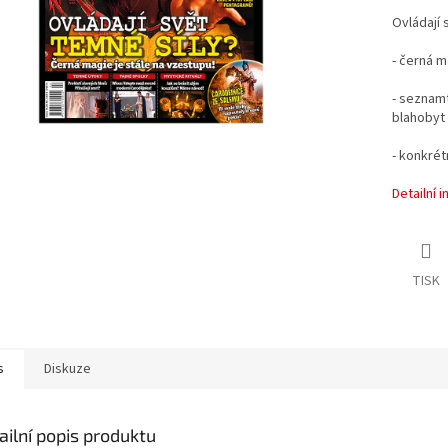
Ovládají 
- černá m
- seznamt
blahobyt
- konkrét
Detailní 
TISK
s
Diskuze
ailní popis produktu