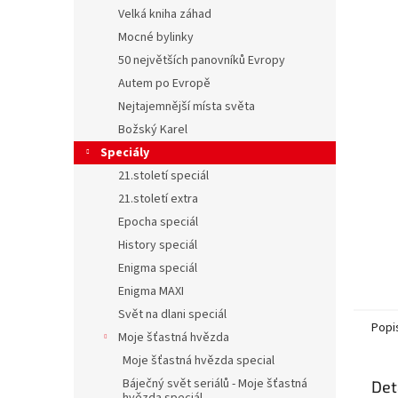
n
Velká kniha záhad
e
Mocné bylinky
l
50 největších panovníků Evropy
Autem po Evropě
Nejtajemnější místa světa
Božský Karel
Speciály
21.století speciál
21.století extra
Epocha speciál
History speciál
Enigma speciál
Enigma MAXI
Svět na dlani speciál
Popi
Moje šťastná hvězda
Moje šťastná hvězda special
Báječný svět seriálů - Moje šťastná
Det