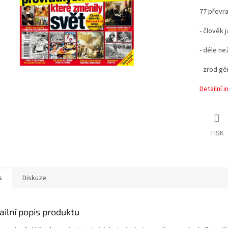
77 převra
- člověk 
- déle ne
- zrod gén
Detailní 
TISK
s
Diskuze
ailní popis produktu