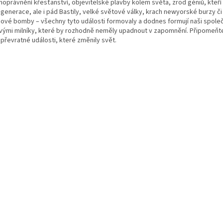
oprávnění křesťanství, objevitelské plavby kolem světa, zrod géniů, kteří o
 generace, ale i pád Bastily, velké světové války, krach newyorské burzy či
ové bomby – všechny tyto události formovaly a dodnes formují naši spole
ovými milníky, které by rozhodně neměly upadnout v zapomnění. Připomeňte
převratné události, které změnily svět.