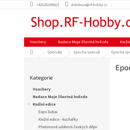
Přejít
+420281090621
distribuce@rf-hobby.cz
na
obsah
Vouchery
Nadace Moje šťastná hvězda
Knižn
Domů
Speciály
Epocha speciál
Epocha spe
P
Epo
o
Přeskočit
s
Kategorie
kategorie
t
r
Vouchery
a
Nadace Moje šťastná hvězda
n
Knižní edice
n
í
Expo Dubai
p
Knižní edice - kuchařky
a
Přelomové události českých dějin