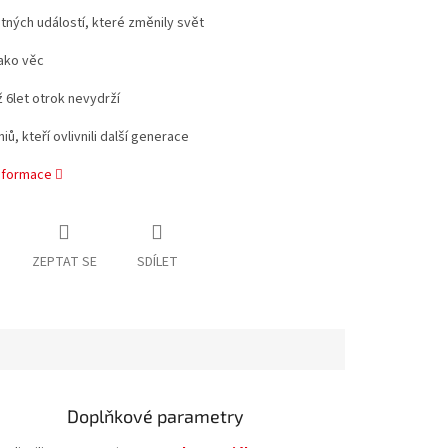
tných událostí, které změnily svět
jako věc
ž 6let otrok nevydrží
iů, kteří ovlivnili další generace
informace
ZEPTAT SE
SDÍLET
Doplňkové parametry