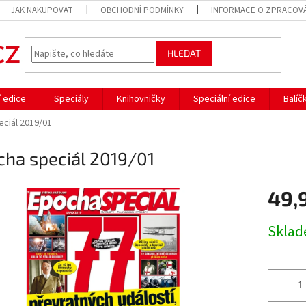
JAK NAKUPOVAT
OBCHODNÍ PODMÍNKY
INFORMACE O ZPRACOVÁ
HLEDAT
í edice
Speciály
Knihovničky
Speciální edice
Balíč
ciál 2019/01
cha speciál 2019/01
49,
Měrná
Skla
cena: