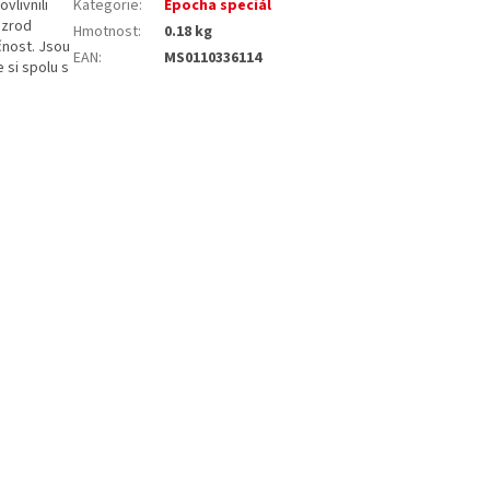
vlivnili
Kategorie
:
Epocha speciál
 zrod
Hmotnost
:
0.18 kg
čnost. Jsou
EAN
:
MS0110336114
 si spolu s