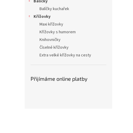
Balíčky
Balíčky kuchařek
Křížovky
Maxi křížovky
Křížovky s humorem
Knihovničky
Číselné křížovky
Extra velké křížovky na cesty
Přijímáme online platby
Z
á
p
a