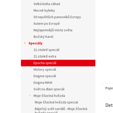
n
Velká kniha záhad
e
Mocné bylinky
l
50 největších panovníků Evropy
Autem po Evropě
Nejtajemnější místa světa
Božský Karel
Speciály
21.století speciál
21.století extra
Epocha speciál
History speciál
Enigma speciál
Enigma MAXI
Popi
Svět na dlani speciál
Moje šťastná hvězda
Moje šťastná hvězda special
Det
Báječný svět seriálů - Moje šťastná