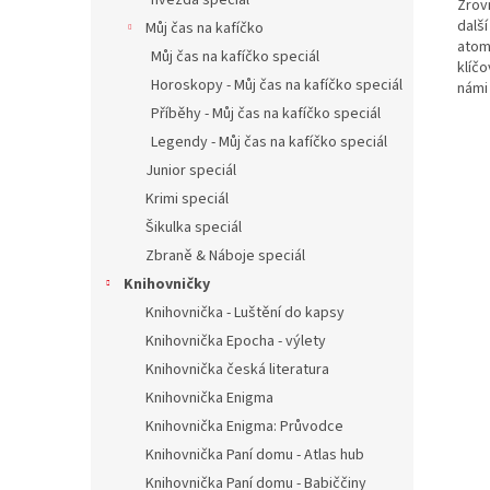
hvězda speciál
Zrovn
další
Můj čas na kafíčko
atom
Můj čas na kafíčko speciál
klíč
Horoskopy - Můj čas na kafíčko speciál
námi 
Příběhy - Můj čas na kafíčko speciál
Legendy - Můj čas na kafíčko speciál
Junior speciál
Krimi speciál
Šikulka speciál
Zbraně & Náboje speciál
Knihovničky
Knihovnička - Luštění do kapsy
Knihovnička Epocha - výlety
Knihovnička česká literatura
Knihovnička Enigma
Knihovnička Enigma: Průvodce
Knihovnička Paní domu - Atlas hub
Knihovnička Paní domu - Babiččiny