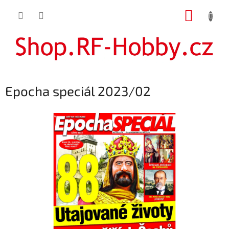
Přejít
NÁKUP
na
obsah
KOŠÍK
Epocha speciál 2023/02