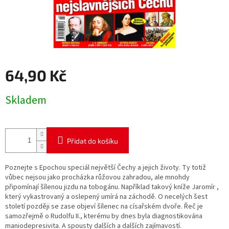
64,90 Kč
Měrná
Skladem
cena:
Přidat do košíku
Poznejte s Epochou speciál největší Čechy a jejich životy. Ty totiž
vůbec nejsou jako procházka růžovou zahradou, ale mnohdy
připomínají šílenou jizdu na tobogánu. Například takový kníže Jaromír ,
který vykastrovaný a oslepený umírá na záchodě. O necelých šest
století později se zase objeví šílenec na císařském dvoře. Řeč je
samozřejmě o Rudolfu II., kterému by dnes byla diagnostikována
maniodepresivita. A spousty dalších a dalších zajímavostí.