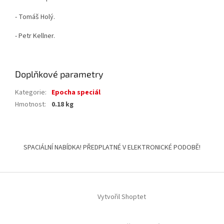
- Tomáš Holý.
- Petr Kellner.
Doplňkové parametry
Kategorie
:
Epocha speciál
Hmotnost
:
0.18 kg
Z
á
SPACIÁLNÍ NABÍDKA! PŘEDPLATNÉ V ELEKTRONICKÉ PODOBĚ!
p
a
t
í
Vytvořil Shoptet