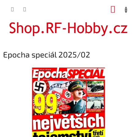
Přejít
NÁKUP
na
obsah
KOŠÍK
Epocha speciál 2025/02