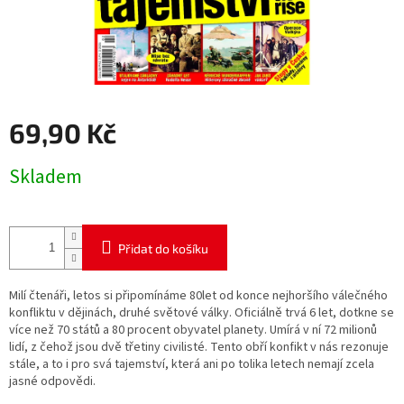
69,90 Kč
Měrná
Skladem
cena:
Přidat do košíku
Milí čtenáři, letos si připomínáme 80let od konce nejhoršího válečného
konfliktu v dějinách, druhé světové války. Oficiálně trvá 6 let, dotkne se
více než 70 států a 80 procent obyvatel planety. Umírá v ní 72 milionů
lidí, z čehož jsou dvě třetiny civilisté. Tento obří konfikt v nás rezonuje
stále, a to i pro svá tajemství, která ani po tolika letech nemají zcela
jasné odpovědi.