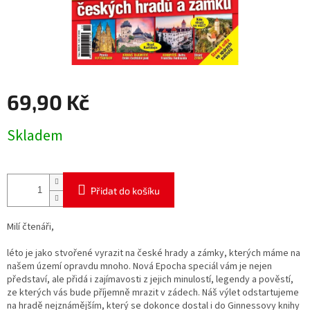
69,90 Kč
Měrná
Skladem
cena:
Přidat do košíku
Milí čtenáři,
léto je jako stvořené vyrazit na české hrady a zámky, kterých máme na
našem území opravdu mnoho. Nová Epocha speciál vám je nejen
představí, ale přidá i zajímavosti z jejich minulostí, legendy a pověstí,
ze kterých vás bude příjemně mrazit v zádech. Náš výlet odstartujeme
na hradě nejznámějším, který se dokonce dostal i do Ginnessovy knihy