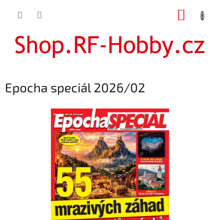
Přejít
NÁKUP
na
obsah
KOŠÍK
Epocha speciál 2026/02