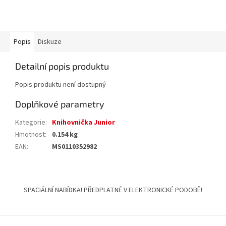
Popis
Diskuze
Detailní popis produktu
Popis produktu není dostupný
Doplňkové parametry
Kategorie
:
Knihovnička Junior
Hmotnost
:
0.154 kg
EAN
:
MS0110352982
Z
á
SPACIÁLNÍ NABÍDKA! PŘEDPLATNÉ V ELEKTRONICKÉ PODOBĚ!
p
a
t