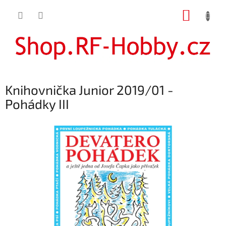
Přejít
NÁKUP
na
obsah
KOŠÍK
Knihovnička Junior 2019/01 -
Pohádky III