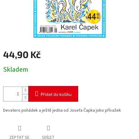
44,90 Kč
Měrná
Skladem
cena:
Přidat do košíku
Devatero pohádek a ještě jedna od Josefa Čapka joko přívažek
ZEPTAT SE
SDÍLET