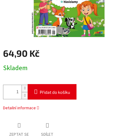
64,90 Kč
Měrná
Skladem
cena:
Přidat do košíku
Detailní informace
ZEPTAT SE
SDÍLET