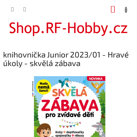
Přejít
NÁKUP
na
obsah
KOŠÍK
knihovnička Junior 2023/01 - Hravé
úkoly - skvělá zábava