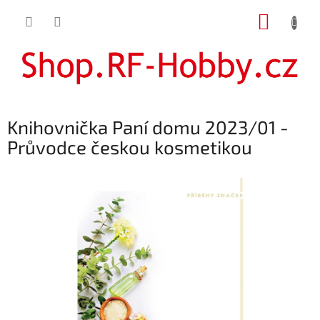
Přejít
NÁKUP
na
obsah
KOŠÍK
Knihovnička Paní domu 2023/01 -
Průvodce českou kosmetikou