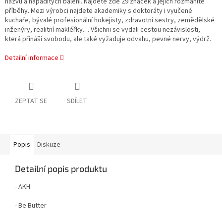
názvů a nápaditých balení. Najdete zde 29 značek a jejich rozmanité
příběhy. Mezi výrobci najdete akademiky s doktoráty i vyučené
kuchaře, bývalé profesionální hokejisty, zdravotní sestry, zemědělské
inženýry, realitní makléřky… Všichni se vydali cestou nezávislosti,
která přináší svobodu, ale také vyžaduje odvahu, pevné nervy, výdrž.
Detailní informace
ZEPTAT SE
SDÍLET
Popis
Diskuze
Detailní popis produktu
- AKH
- Be Butter