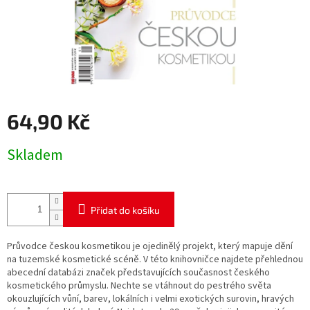
64,90 Kč
Měrná
Skladem
cena:
Přidat do košíku
Průvodce českou kosmetikou je ojedinělý projekt, který mapuje dění
na tuzemské kosmetické scéně. V této knihovničce najdete přehlednou
abecední databázi značek představujících současnost českého
kosmetického průmyslu. Nechte se vtáhnout do pestrého světa
okouzlujících vůní, barev, lokálních i velmi exotických surovin, hravých