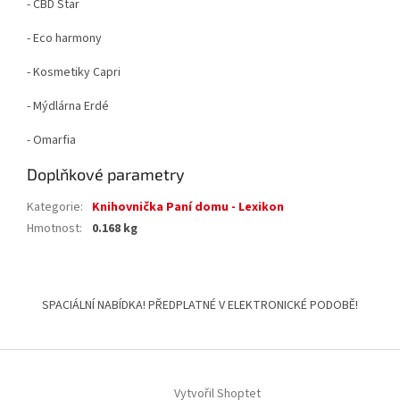
- CBD Star
- Eco harmony
- Kosmetiky Capri
- Mýdlárna Erdé
- Omarfia
Doplňkové parametry
Kategorie
:
Knihovnička Paní domu - Lexikon
Hmotnost
:
0.168 kg
Z
á
SPACIÁLNÍ NABÍDKA! PŘEDPLATNÉ V ELEKTRONICKÉ PODOBĚ!
p
a
t
í
Vytvořil Shoptet