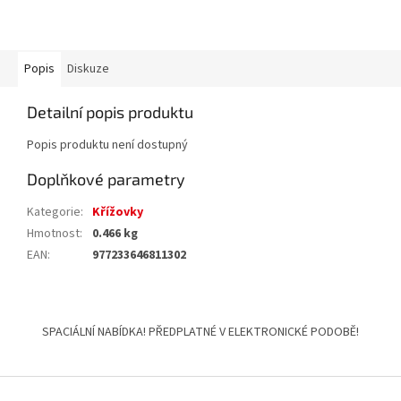
Popis
Diskuze
Detailní popis produktu
Popis produktu není dostupný
Doplňkové parametry
Kategorie
:
Křížovky
Hmotnost
:
0.466 kg
EAN
:
977233646811302
Z
á
SPACIÁLNÍ NABÍDKA! PŘEDPLATNÉ V ELEKTRONICKÉ PODOBĚ!
p
a
t