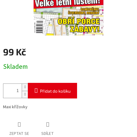
99 Kč
Měrná
Skladem
cena:
Přidat do košíku
Maxi křížovky
ZEPTAT SE
SDÍLET