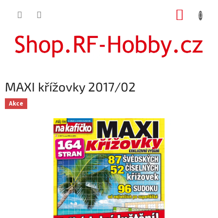
Přejít
NÁKUP
na
obsah
KOŠÍK
MAXI křížovky 2017/02
Akce