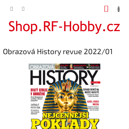
Přejít
NÁKUP
na
obsah
KOŠÍK
Obrazová History revue 2022/01