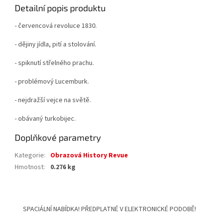
Detailní popis produktu
- červencová revoluce 1830.
- dějiny jídla, pití a stolování.
- spiknutí střelného prachu.
- problémový Lucemburk.
- nejdražší vejce na světě.
- obávaný turkobijec.
Doplňkové parametry
Kategorie
:
Obrazová History Revue
Hmotnost
:
0.276 kg
Z
á
SPACIÁLNÍ NABÍDKA! PŘEDPLATNÉ V ELEKTRONICKÉ PODOBĚ!
p