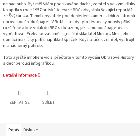
ne nadlouho. Byť měl Vilém podnikavého ducha, zemřel s velkými dluhy.
Na apríla v roce 1957 britská televize BBC odvysílala šokující reportáž
ze Švýcarska. Tamní obyvatelé pod dohledem kamer sklidili ze stromů
obrovskou úrodu špaget. V Británií tehdy tyto těstoviny nebyly příliš
rozšířené a lidé volali do BBC s dotazem, jak si mohou špagetovník
vypěstovat. Překvapovat uměl i geniální skladatel Mozart. Mezi jeho
domácí mazlíčky patřil například špaček. Když ptáček zemřel, vystrojil
mu nádherný pohřeb.
Toto a ještě mnohem víc si přečtete v tomto vydání Obrazové History
s dechberoucí infografikou.
Detailní informace
ZEPTAT SE
SDÍLET
Popis
Diskuze