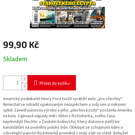
99,90 Kč
Měrná
Skladem
cena:
Přidat do košíku
Americký podnikatel Henry Ford toužil vyrábět auto „pro všechny“.
Nenechal se odradit opakovaným neúspěchem a svůj sen si nakonec
splnil. Zavedl pásovou výrobu a jeho „plechová jízda“ postavila Ameriku
na kola. Zajímavé nápady měl i Vilém z Rožmberka, svého času
nejvlivnější šlechtic v Českém království, který dokonce patřil ke
kandidátům na uvolněný polský trůn. Obklopil se schopnými lidmi a
vzkvétající panství Rožmberků proměnil v malý stát ve státě. Bohužel