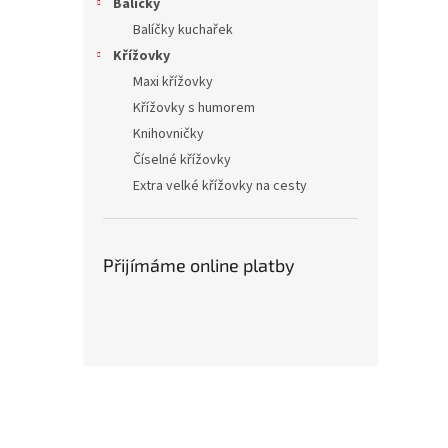
Balíčky
Balíčky kuchařek
Křížovky
Maxi křížovky
Křížovky s humorem
Knihovničky
Číselné křížovky
Extra velké křížovky na cesty
Přijímáme online platby
Z
á
p
a