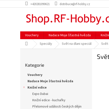
Přejít
+420281090621
distribuce@rf-hobby.cz
na
obsah
Vouchery
Nadace Moje šťastná hvězda
Knižn
Domů
Speciály
Svět na dlani speciál
Svět 
P
Svět
o
Přeskočit
s
Kategorie
kategorie
t
r
Vouchery
a
Nadace Moje šťastná hvězda
n
Knižní edice
n
í
Expo Dubai
p
Knižní edice - kuchařky
a
Přelomové události českých dějin