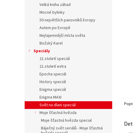
n
Velká kniha záhad
e
Mocné bylinky
l
50 největších panovníků Evropy
Autem po Evropě
Nejtajemnější místa světa
Božský Karel
Speciály
21.století speciál
21.století extra
Epocha speciál
History speciál
Enigma speciál
Enigma MAXI
Popi
Svět na dlani speciál
Moje šťastná hvězda
Moje šťastná hvězda special
Det
Báječný svět seriálů - Moje šťastná