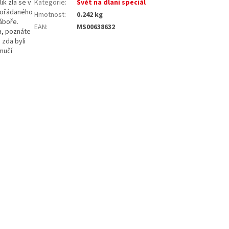
ik zla se v
Kategorie
:
Svět na dlani speciál
spořádaného
Hmotnost
:
0.242 kg
áboře.
EAN
:
MS00638632
na, poznáte
 zda byli
mučí