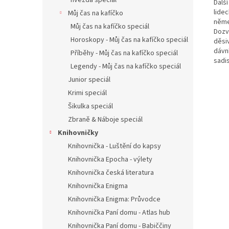
hvězda speciál
Další
lide
Můj čas na kafíčko
něme
Můj čas na kafíčko speciál
Dozví
Horoskopy - Můj čas na kafíčko speciál
děsiv
dávn
Příběhy - Můj čas na kafíčko speciál
sadi
Legendy - Můj čas na kafíčko speciál
Junior speciál
Krimi speciál
Šikulka speciál
Zbraně & Náboje speciál
Knihovničky
Knihovnička - Luštění do kapsy
Knihovnička Epocha - výlety
Knihovnička česká literatura
Knihovnička Enigma
Knihovnička Enigma: Průvodce
Knihovnička Paní domu - Atlas hub
Knihovnička Paní domu - Babiččiny