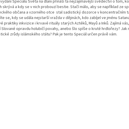
 vydání Speciálu Světa na dlani přináší ta nejzajímavější svědectví o tom, kol
ch skrývá a kdy se v nich probouzí bestie. Stačí málo, aby se například ze 
ckého občana a vzorného otce stal sadistický dozorce v koncentračním t
te se, kdy se udála nejstarší vražda v dějinách, kdo zabíjel ve jménu Sata
é praktiky inkvizice i krvavé rituály starých Aztéků, Mayů a Inků. Zajímá vás,
í Slované opravdu holubičí povahy, anebo šlo spíše o kruté hrdlořezy? Jak 
stické zrůdy islámského státu? Pak je tento Speciál určen právě vám.