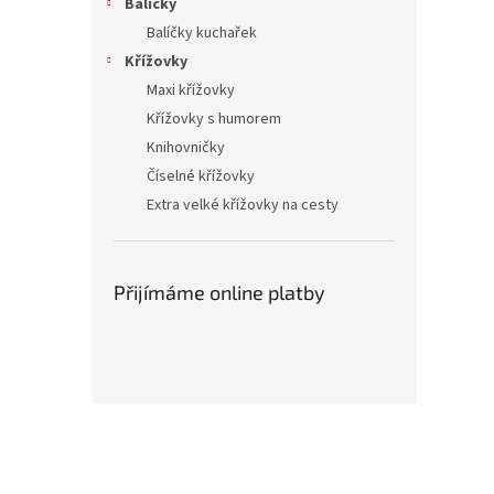
Balíčky
Balíčky kuchařek
Křížovky
Maxi křížovky
Křížovky s humorem
Knihovničky
Číselné křížovky
Extra velké křížovky na cesty
Přijímáme online platby
Z
á
p
a