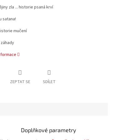
ny zla ... historie psaná krví
u satana!
historie mučení
í záhady
informace
ZEPTAT SE
SDÍLET
Doplňkové parametry