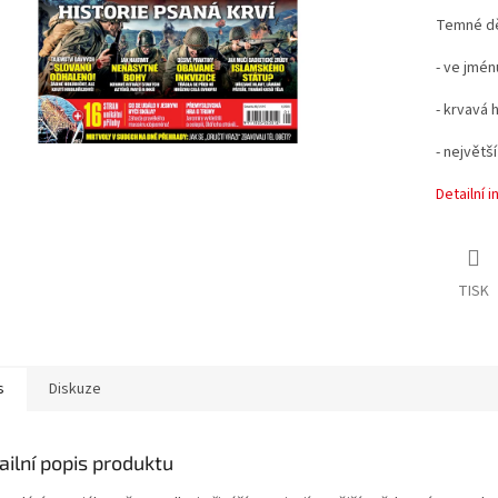
Temné ději
- ve jmén
- krvavá 
- největš
Detailní 
TISK
s
Diskuze
ailní popis produktu