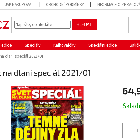
JAK NAKUPOVAT
OBCHODNÍ PODMÍNKY
INFORMACE O ZPRACOVÁ
HLEDAT
í edice
Speciály
Knihovničky
Speciální edice
Balíč
na dlani speciál 2021/01
 na dlani speciál 2021/01
64,
Měrná
Skla
cena: