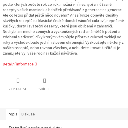
podle kterých pečete rok co rok, možná v ní nechybí ani úžasné
recepty vašich maminek a babiček předávané z generace na generaci.
Ale co letos přidat ještě něco nového? V naší knize objevíte desítky
skvělých receptů na klasické české domácí vánoční cukroví, nepečené
kuličky, dorty i sváteční dezerty, které jsou oblíbené v zahraničí.
Nechybí ani mnoho cenných a vyzkoušených rad a námětů k pečení a
zdobení sladkostí, díky kterým vám půjde příprava cukroví rychleji od
ruky a výsledek bude jedním slovem ohromující. Vyzkoušejte některý z
našich receptů, nebo rovnou všechny, a nebudete litovat. Určitě si je
zamilujete vy, vaše rodina i každá návštěva.
Detailní informace
ZEPTAT SE
SDÍLET
Popis
Diskuze