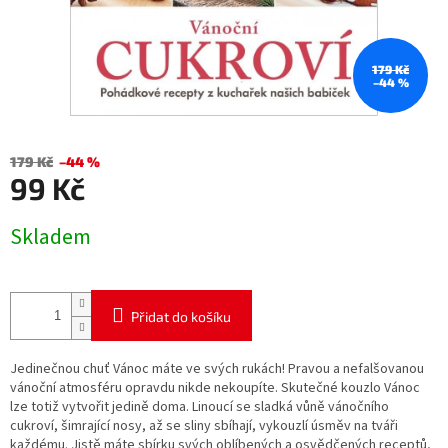
179 Kč
–44 %
179 Kč
–44 %
99 Kč
Měrná
Skladem
cena:
Přidat do košíku
Jedinečnou chuť Vánoc máte ve svých rukách! Pravou a nefalšovanou
vánoční atmosféru opravdu nikde nekoupíte. Skutečné kouzlo Vánoc
lze totiž vytvořit jedině doma. Linoucí se sladká vůně vánočního
cukroví, šimrající nosy, až se sliny sbíhají, vykouzlí úsměv na tváři
každému. Jistě máte sbírku svých oblíbených a osvědčených receptů,