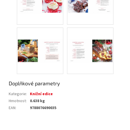
Doplňkové parametry
Kategorie
:
Knižní edice
Hmotnost
:
0.638 kg
EAN
:
9788076690035
Z