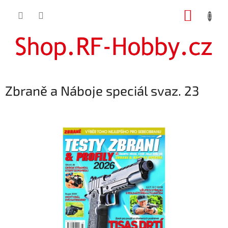
Přejít
NÁKUP
na
obsah
KOŠÍK
Zbraně a Náboje speciál svaz. 23