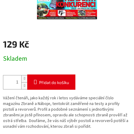
129 Kč
Měrná
Skladem
cena:
Přidat do košíku
Vážení čtenáři, jako každý rok i letos vydáváme speciální číslo
magazínu Zbraně a Náboje, tentokrát zaměřené na testy a profily
pistolí a revorverů. Profil a podobné seznámení s jednotlivými
zbraněmi je jistě přínosem, opravdu ale schopnosti zbraně prověří až
ostrá střelba. Doufáme, že vás náš výběr postolí a revorverů potěší a
usnadní vám rozhodování, kterou zbraň si pořídit.